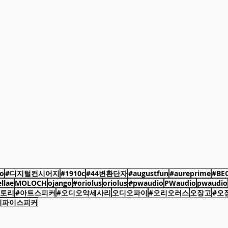
o
#디지털컨시어지
#1910c
#44변환단자
#augustfun
#aureprime
#BEC
ellae
MOLOCH
ojango
#oriolus
oriolus
#pwaudio
PWaudio
pwaudio
팩토리
#아트스피커
#오디오악세사리
오디오파이
#오리오러스
오장고
#오
이파이스피커