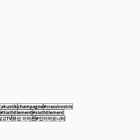
akustik
champagne
#crassirostris
#SixthElement
#sixthElement
장고TV
유선 이어폰
#인이어모니터