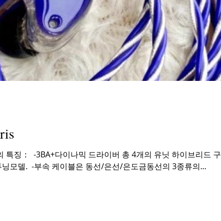
ris
tris 제품의 특징： ​ -3BA+다이나믹 드라이버 총 4개의 유닛 하이
 튜닝모델. ​ -부속 케이블은 동선/은선/은도금동선의 3종류의...