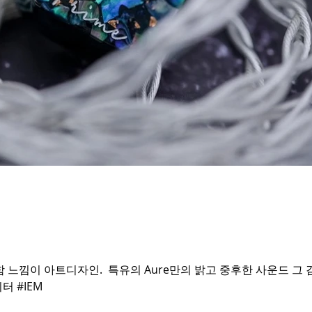
느낌이 아트디자인. ​ 특유의 Aure만의 밝고 중후한 사운드 그 감
터 #IEM