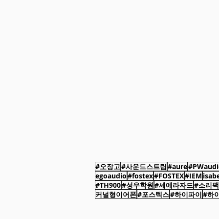
#오장고
#사운드스트림
#aure
#PWaudi
egoaudio
#fostex
#FOSTEX
#IEM
isab
#TH900
#성우학원
#셰에라자드
#소리
커널형이어폰
#포스텍스
#하이파이
#하